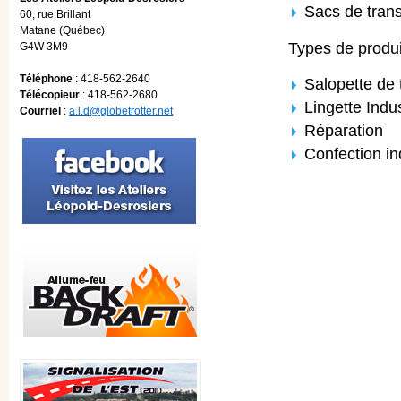
Sacs de tran
60, rue Brillant
Matane (Québec)
Types de produi
G4W 3M9
Téléphone
: 418-562-2640
Salopette de t
Télécopieur
: 418-562-2680
Lingette Indus
Courriel
:
a.l.d@globetrotter.net
Réparation
Confection in