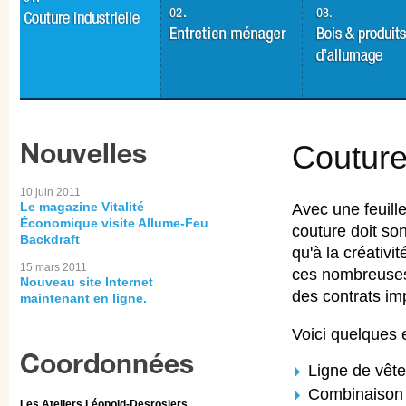
Couture 
10 juin 2011
Le magazine Vitalité
Avec une feuill
Économique visite Allume-Feu
couture doit so
Backdraft
qu'à la créativi
15 mars 2011
ces nombreuses 
Nouveau site Internet
des contrats im
maintenant en ligne.
Voici quelques 
Ligne de vêt
Combinaison
Les Ateliers Léopold-Desrosiers